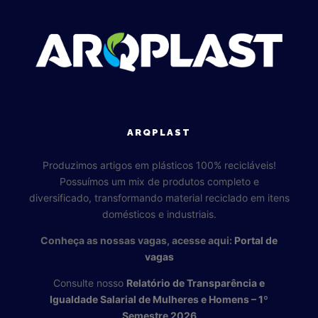
ARQPLAST
Produzimos artigos em plásticos 100% recicláveis!
Possuímos um mix de produtos completo e
diversificado, transformando material reciclado em itens
domésticos e industriais.
Conheça as nossas vagas, acesse aqui:
Portal de
vagas
Consulte nosso
Relatório de Transparência e
Igualdade Salarial de Mulheres e Homens – 1º
Semestre 2026