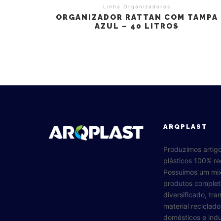
Linha Organizadores
ORGANIZADOR RATTAN COM TAMPA
AZUL – 40 LITROS
ARQPLAST
Produzimos artig
plásticos 100% re
Possuímos um mi
produtos complet
diversificado, tr
material reciclad
domésticos e indus