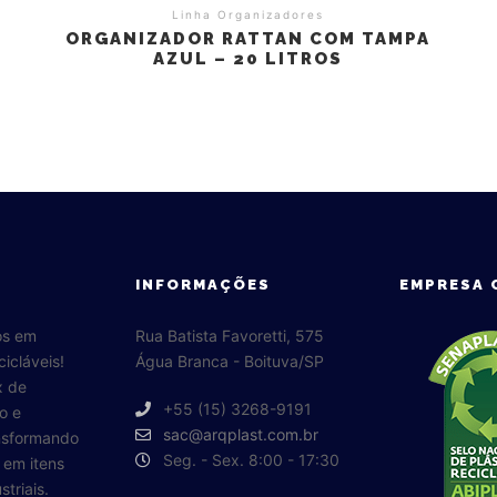
Linha Organizadores
ORGANIZADOR RATTAN COM TAMPA
AZUL – 20 LITROS
INFORMAÇÕES
EMPRESA 
os em
Rua Batista Favoretti, 575
cicláveis!
Água Branca - Boituva/SP
x de
+55 (15) 3268-9191
o e
sac@arqplast.com.br
ansformando
Seg. - Sex. 8:00 - 17:30
o em itens
triais.