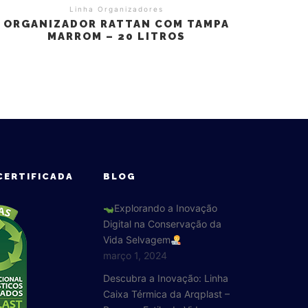
Linha Organizadores
ORGANIZADOR RATTAN COM TAMPA
MARROM – 20 LITROS
CERTIFICADA
BLOG
Explorando a Inovação
Digital na Conservação da
Vida Selvagem
março 1, 2024
Descubra a Inovação: Linha
Caixa Térmica da Arqplast –