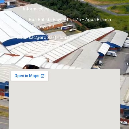
Informações:
Rua Batista Favoretti, 575 - Água Branca
- Boituva/SP
sac@arqplast.com.br
(15) 3268-9191