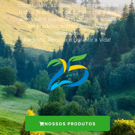
cooperativas, associações e empresas de
todo o Brasil a fim de transformar o que
antes seria descartado de forma errada
em produtos sustentáveis, 100%
reciclados.
Para nós, Reciclar é Garantir a Vida!
NOSSOS PRODUTOS