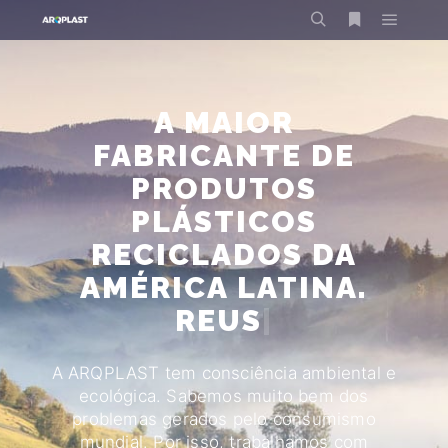
A MAIOR
FABRICANTE DE
PRODUTOS
PLÁSTICOS
RECICLADOS DA
AMÉRICA LATINA.
|
A ARQPLAST tem consciência ambiental e
ecológica. Sabemos muito bem dos
problemas gerados pelo consumismo
mundial. Por isso, trabalhamos com