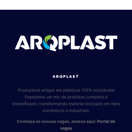
ARQPLAST
Produzimos artigos em plásticos 100% recicláveis!
Possuímos um mix de produtos completo e
diversificado, transformando material reciclado em itens
domésticos e industriais.
Conheça as nossas vagas, acesse aqui:
Portal de
vagas