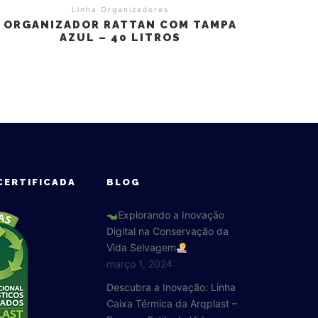
Linha Organizadores
ORGANIZADOR RATTAN COM TAMPA
AZUL – 40 LITROS
CERTIFICADA
BLOG
Explorando a Inovação
Digital na Conservação da
Vida Selvagem
março 1, 2024
Descubra a Inovação: Linha
Caixa Térmica da Arqplast –