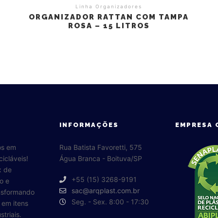
Linha Organizadores
ORGANIZADOR RATTAN COM TAMPA
ROSA – 15 LITROS
INFORMAÇÕES
EMPRESA 
os em
Rua Batista Favoretti, 575
cicláveis!
Água Branca - Boituva/SP
x de
+55 (15) 3268-9191
o e
sac@arqplast.com.br
ansformando
Seg. - Sex. 8:00 - 17:30
o em itens
triais.