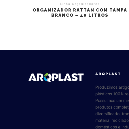
Linha Organizadores
ORGANIZADOR RATTAN COM TAMPA
BRANCO – 40 LITROS
ARQPLAST
Produzimos artig
plásticos 100% re
Possuímos um mi
produtos complet
diversificado, tr
material reciclad
domésticos e indus