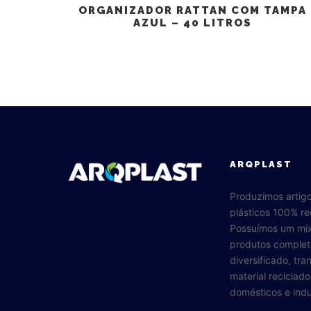
ORGANIZADOR RATTAN COM TAMPA
AZUL – 40 LITROS
ARQPLAST
Produzimos artig
plásticos 100% re
Possuímos um mi
produtos complet
diversificado, tr
material reciclad
domésticos e indus