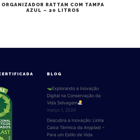
ORGANIZADOR RATTAN COM TAMPA
AZUL – 20 LITROS
CERTIFICADA
BLOG
Explorando a Inovação
Digital na Conservação da
Vida Selvagem
março 1, 2024
Descubra a Inovação: Linha
Caixa Térmica da Arqplast –
Para um Estilo de Vida