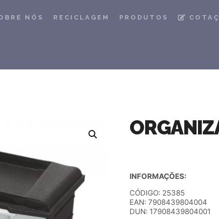
OBRE NÓS
RECICLAGEM
PRODUTOS
COTA
ORGANIZ
INFORMAÇÕES:
CÓDIGO: 25385
EAN: 7908439804004
DUN: 17908439804001