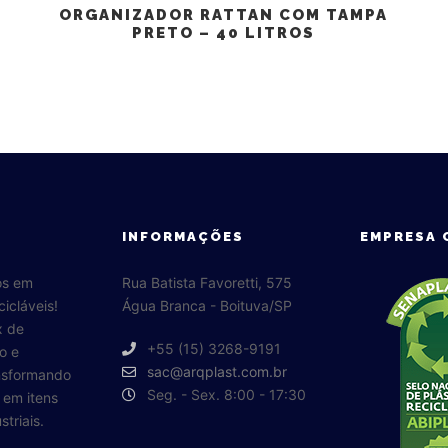
ORGANIZADOR RATTAN COM TAMPA
PRETO – 40 LITROS
INFORMAÇÕES
EMPRESA 
os em
Rua Batista Favoretti, 575
cicláveis!
Água Branca - Boituva/SP
x de
+55 (15) 3268-9191
o e
sac@arqplast.com.br
ansformando
Seg. - Sex. 8:00 - 17:30
o em itens
triais.