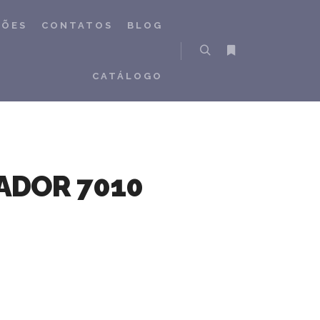
ÇÕES
CONTATOS
BLOG
Pesquisa
Mais informações
CATÁLOGO
ADOR 7010