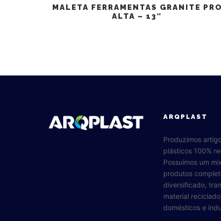
MALETA FERRAMENTAS GRANITE PR
ALTA – 13″
ARQPLAST
Produzimos artig
plásticos 100% re
Possuímos um mi
produtos complet
diversificado, tr
material reciclad
domésticos e indus