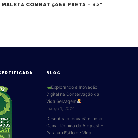
MALETA COMBAT 5060 PRETA – 12″
CERTIFICADA
BLOG
Explorando a Inovação
Digital na Conservação da
Vida Selvagem
março 1, 2024
Descubra a Inovação: Linha
Caixa Térmica da Arqplast –
Para um Estilo de Vida