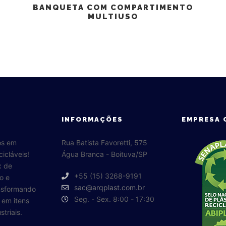
O
BANQUETA COM COMPARTIMENTO
MULTIUSO
INFORMAÇÕES
EMPRESA 
os em
Rua Batista Favoretti, 575
cicláveis!
Água Branca - Boituva/SP
x de
+55 (15) 3268-9191
o e
sac@arqplast.com.br
ansformando
Seg. - Sex. 8:00 - 17:30
o em itens
triais.