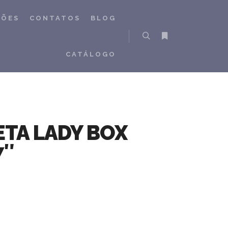
ÇÕES
CONTATOS
BLOG
Pesquisa
Mais informações
CATÁLOGO
ETA LADY BOX
7″