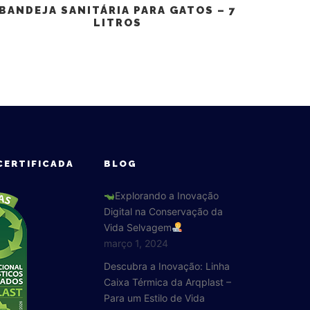
BANDEJA SANITÁRIA PARA GATOS – 7
LITROS
CERTIFICADA
BLOG
Explorando a Inovação
Digital na Conservação da
Vida Selvagem
março 1, 2024
Descubra a Inovação: Linha
Caixa Térmica da Arqplast –
Para um Estilo de Vida