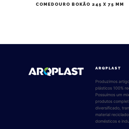
COMEDOURO BOKÃO 245 X 75 MM
ARQPLAST
Produzimos artig
plásticos 100% re
Possuímos um mi
produtos complet
diversificado, tr
material reciclad
domésticos e indus