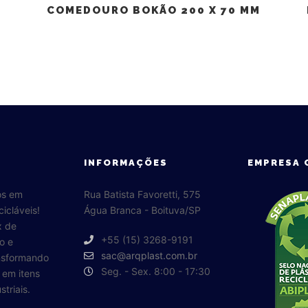
COMEDOURO BOKÃO 200 X 70 MM
INFORMAÇÕES
EMPRESA 
os em
Rua Batista Favoretti, 575
cicláveis!
Água Branca - Boituva/SP
x de
+55 (15) 3268-9191
o e
sac@arqplast.com.br
ansformando
Seg. - Sex. 8:00 - 17:30
o em itens
triais.