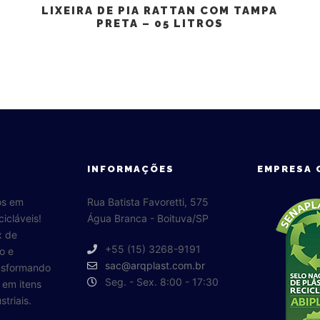
LIXEIRA DE PIA RATTAN COM TAMPA
PRETA – 05 LITROS
INFORMAÇÕES
EMPRESA 
os em
Rua Batista Favoretti, 575
cicláveis!
Água Branca - Boituva/SP
x de
+55 (15) 3268-9191
o e
sac@arqplast.com.br
ansformando
Seg. - Sex. 8:00 - 17:30
o em itens
triais.