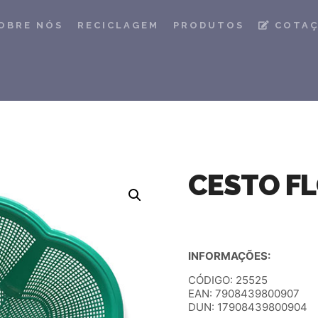
OBRE NÓS
RECICLAGEM
PRODUTOS
COTA
CESTO F
INFORMAÇÕES:
CÓDIGO: 25525
EAN: 7908439800907
DUN: 17908439800904