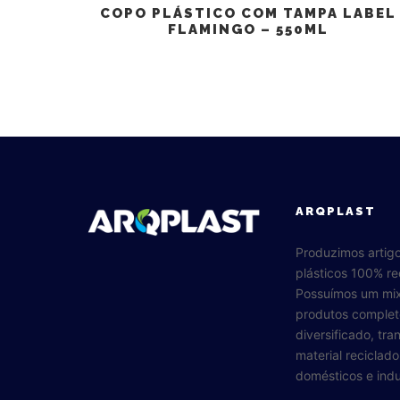
COPO PLÁSTICO COM TAMPA LABEL
FLAMINGO – 550ML
ARQPLAST
Produzimos artig
plásticos 100% re
Possuímos um mi
produtos complet
diversificado, tr
material reciclad
domésticos e indus