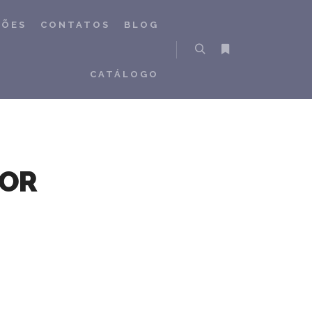
ÇÕES
CONTATOS
BLOG
Pesquisa
Mais informações
CATÁLOGO
LOR