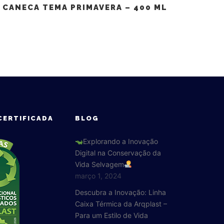
CANECA TEMA PRIMAVERA – 400 ML
CERTIFICADA
BLOG
Explorando a Inovação
Digital na Conservação da
Vida Selvagem
março 1, 2024
Descubra a Inovação: Linha
Caixa Térmica da Arqplast –
Para um Estilo de Vida