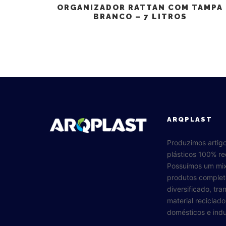
ORGANIZADOR RATTAN COM TAMPA
BRANCO – 7 LITROS
ARQPLAST
Produzimos artig
plásticos 100% re
Possuímos um mi
produtos complet
diversificado, tr
material reciclad
domésticos e indus