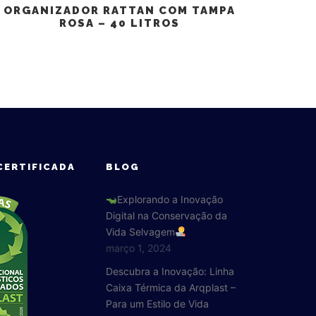
ORGANIZADOR RATTAN COM TAMPA
ROSA – 40 LITROS
CERTIFICADA
BLOG
Explorando a Inovação
Digital na Conservação da
Vida Selvagem
março 1, 2024
Descubra a Inovação: Linha
Caixa Térmica da Arqplast –
Para um Estilo de Vida