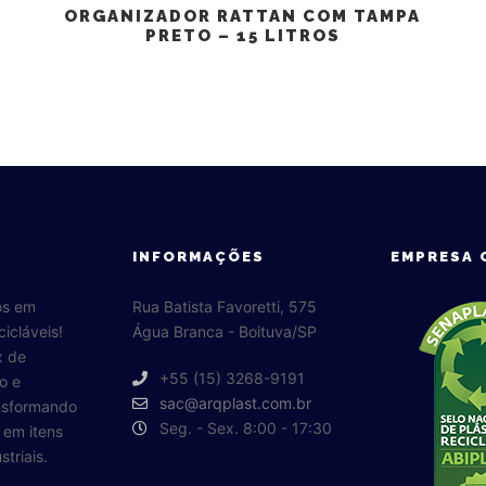
ORGANIZADOR RATTAN COM TAMPA
PRETO – 15 LITROS
INFORMAÇÕES
EMPRESA 
os em
Rua Batista Favoretti, 575
cicláveis!
Água Branca - Boituva/SP
x de
+55 (15) 3268-9191
o e
sac@arqplast.com.br
ansformando
Seg. - Sex. 8:00 - 17:30
o em itens
triais.