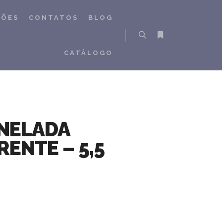
ÇÕES
CONTATOS
BLOG
Pesquisa
Mais informações
CATÁLOGO
ANELADA
ENTE – 5,5