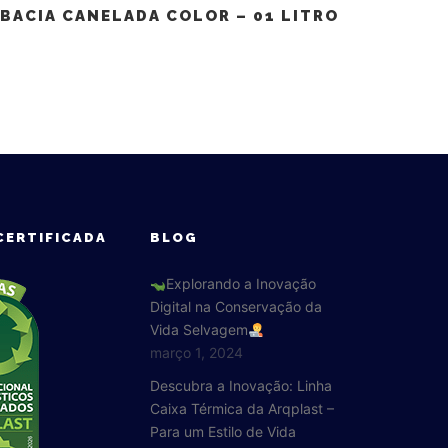
BACIA CANELADA COLOR – 01 LITRO
CERTIFICADA
BLOG
Explorando a Inovação
Digital na Conservação da
Vida Selvagem
março 1, 2024
Descubra a Inovação: Linha
Caixa Térmica da Arqplast –
Para um Estilo de Vida