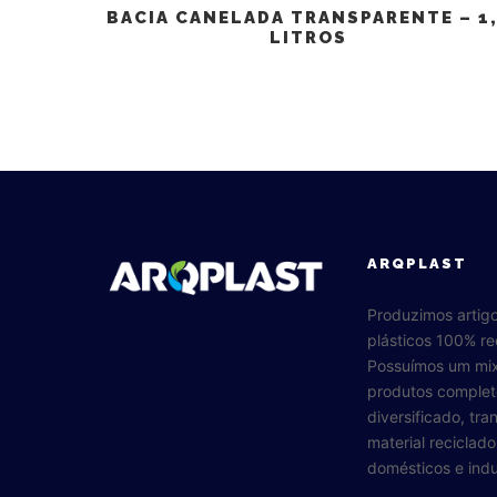
BACIA CANELADA TRANSPARENTE – 1
LITROS
ARQPLAST
Produzimos artig
plásticos 100% re
Possuímos um mi
produtos complet
diversificado, tr
material reciclad
domésticos e indus