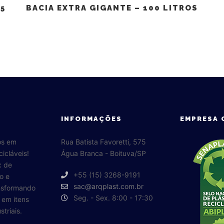
,5
BACIA EXTRA GIGANTE – 100 LITROS
INFORMAÇÕES
EMPRESA 
os em
Rua Batista Favoretti, 575
cicláveis!
Água Branca - Boituva/SP
x de
+55 (15) 3268-9191
o e
sac@arqplast.com.br
ansformando
Seg. - Sex. 8:00 - 17:30
o em itens
triais.