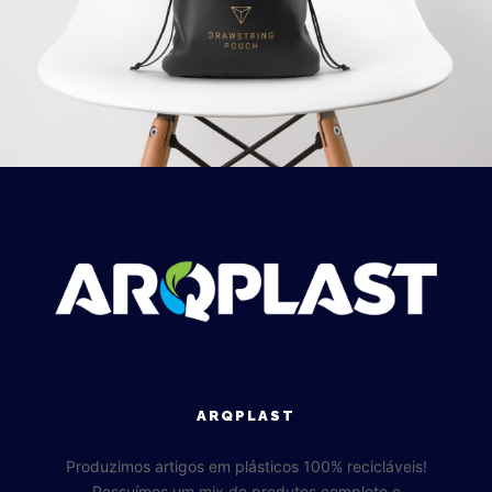
ARQPLAST
Produzimos artigos em plásticos 100% recicláveis!
Possuímos um mix de produtos completo e