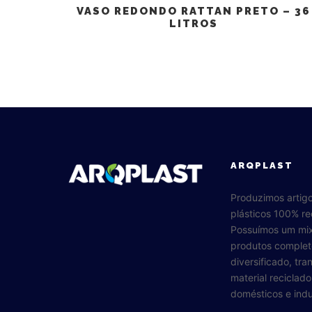
VASO REDONDO RATTAN PRETO – 36
LITROS
ARQPLAST
Produzimos artig
plásticos 100% re
Possuímos um mi
produtos complet
diversificado, tr
material reciclad
domésticos e indus