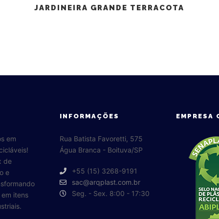
JARDINEIRA GRANDE TERRACOTA
INFORMAÇÕES
EMPRESA 
os em
Rua Batista Favoretti, 575
cicláveis!
Água Branca - Boituva/SP
x de
+55 (15) 3268-9191
o e
sac@arqplast.com.br
ansformando
Seg. - Sex. 8:00 - 17:30
o em itens
triais.