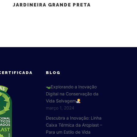
JARDINEIRA GRANDE PRETA
CERTIFICADA
BLOG
Explorando a Inovação
Digital na Conservação da
Vida Selvagem
março 1, 2024
Descubra a Inovação: Linha
Caixa Térmica da Arqplast –
Para um Estilo de Vida