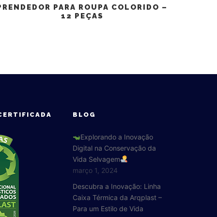
PRENDEDOR PARA ROUPA COLORIDO –
12 PEÇAS
CERTIFICADA
BLOG
Explorando a Inovação
Digital na Conservação da
Vida Selvagem
março 1, 2024
Descubra a Inovação: Linha
Caixa Térmica da Arqplast –
Para um Estilo de Vida