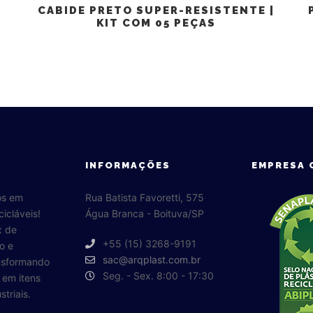
CABIDE PRETO SUPER-RESISTENTE |
KIT COM 05 PEÇAS
INFORMAÇÕES
EMPRESA 
os em
Rua Batista Favoretti, 575
cicláveis!
Água Branca - Boituva/SP
x de
+55 (15) 3268-9191
o e
sac@arqplast.com.br
ansformando
Seg. - Sex. 8:00 - 17:30
o em itens
triais.