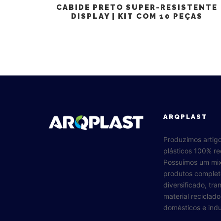
CABIDE PRETO SUPER-RESISTENTE
DISPLAY | KIT COM 10 PEÇAS
ARQPLAST
Produzimos artig
plásticos 100% re
Possuímos um mi
produtos complet
diversificado, tr
material reciclad
domésticos e indus