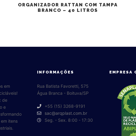
ORGANIZADOR RATTAN COM TAMPA
BRANCO – 40 LITROS
INFORMAÇÕES
EMPRESA 
os em
Rua Batista Favoretti, 575
cicláveis!
Água Branca - Boituva/SP
x de
+55 (15) 3268-9191
o e
sac@arqplast.com.br
ansformando
Seg. - Sex. 8:00 - 17:30
o em itens
triais.