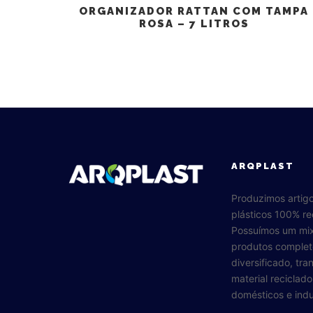
ORGANIZADOR RATTAN COM TAMPA
ROSA – 7 LITROS
ARQPLAST
Produzimos artig
plásticos 100% re
Possuímos um mi
produtos complet
diversificado, tr
material reciclad
domésticos e indus