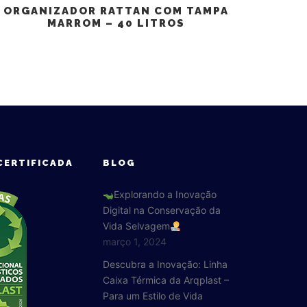
ORGANIZADOR RATTAN COM TAMPA
MARROM – 40 LITROS
CERTIFICADA
BLOG
Explorando a Inovação
Digital na Conservação da
Vida Selvagem
março 1, 2024
Descubra a Inovação: Linha
Caixa Térmica da Arqplast –
Para um Estilo de Vida