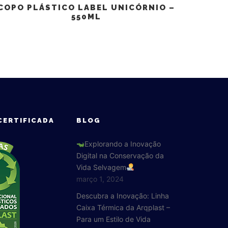
COPO PLÁSTICO LABEL UNICÓRNIO –
550ML
CERTIFICADA
BLOG
Explorando a Inovação
Digital na Conservação da
Vida Selvagem
março 1, 2024
Descubra a Inovação: Linha
Caixa Térmica da Arqplast –
Para um Estilo de Vida