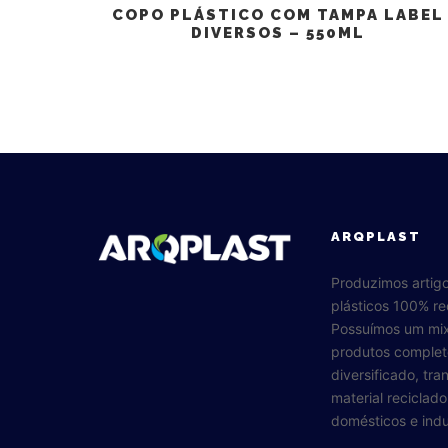
COPO PLÁSTICO COM TAMPA LABEL
DIVERSOS – 550ML
ARQPLAST
Produzimos artig
plásticos 100% re
Possuímos um mi
produtos complet
diversificado, tr
material reciclad
domésticos e indus