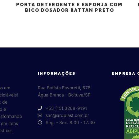
PORTA DETERGENTE E ESPONJA COM
BICO DOSADOR RATTAN PRETO
INFORMAÇÕES
EMPRESA 
os em
Rua Batista Favoretti, 575
cicláveis!
Água Branca - Boituva/SP
x de
+55 (15) 3268-9191
o e
sac@arqplast.com.br
ansformando
Seg. - Sex. 8:00 - 17:30
o em itens
triais.