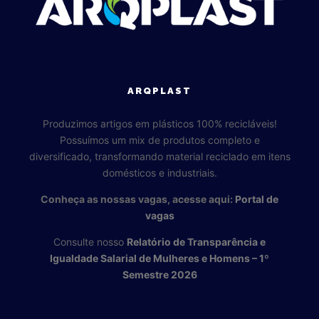
ARQPLAST
Produzimos artigos em plásticos 100% recicláveis!
Possuímos um mix de produtos completo e
diversificado, transformando material reciclado em itens
domésticos e industriais.
Conheça as nossas vagas, acesse aqui:
Portal de
vagas
Consulte nosso
Relatório de Transparência e
Igualdade Salarial de Mulheres e Homens – 1º
Semestre 2026