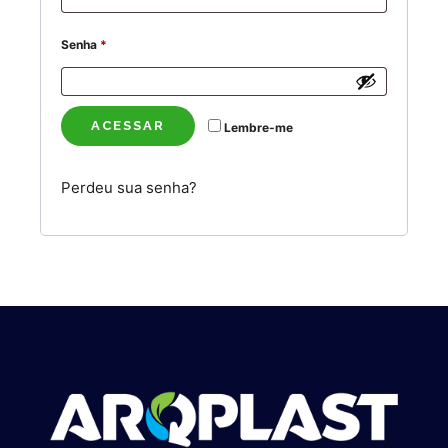
Obrigatório
Senha
*
ACESSAR
Lembre-me
Perdeu sua senha?